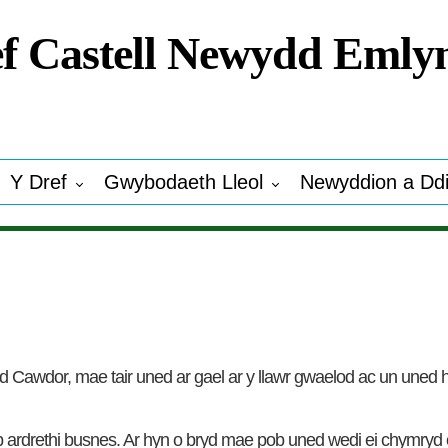
f Castell Newydd Emly
Y Dref
Gwybodaeth Lleol
Newyddion a Dd
Cawdor, mae tair uned ar gael ar y llawr gwaelod ac un uned hu
eb ardrethi busnes. Ar hyn o bryd mae pob uned wedi ei chymryd