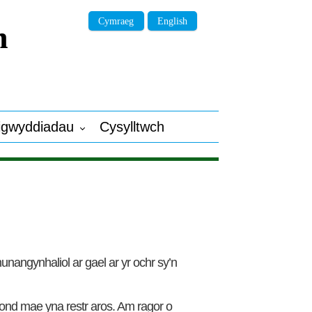
Cymraeg
English
n
igwyddiadau
Cysylltwch
nangynhaliol ar gael ar yr ochr sy’n
 ond mae yna restr aros. Am ragor o