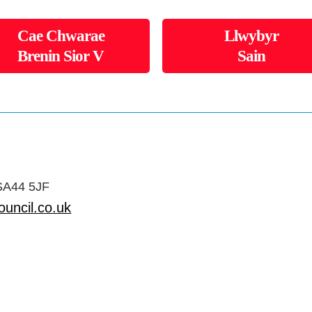
Cae Chwarae
Llwybyr
Brenin Sior V
Sain
 SA44 5JF
uncil.co.uk