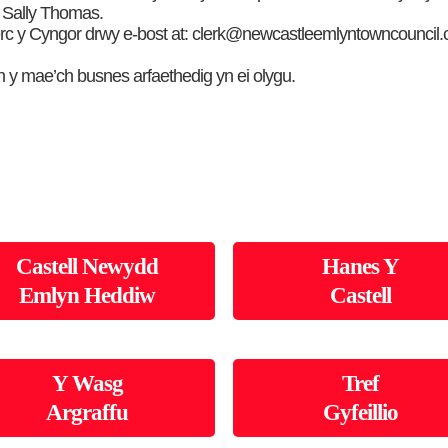
 Sally Thomas.
rc y Cyngor drwy e-bost at: clerk@newcastleemlyntowncouncil.c
n y mae’ch busnes arfaethedig yn ei olygu.
Castell Newydd
Hanes Y
Emlyn Heddiw
Castell
Y Wasg
Tref
Argraffu
Gyfeillio