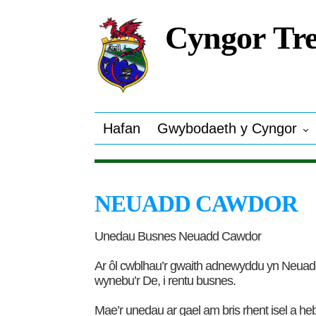
Cyngor Tre
Hafan
Gwybodaeth y Cyngor
NEUADD CAWDOR
Unedau Busnes Neuadd Cawdor
Ar ôl cwblhau’r gwaith adnewyddu yn Neuadd 
wynebu’r De, i rentu busnes.
Mae’r unedau ar gael am bris rhent isel a h