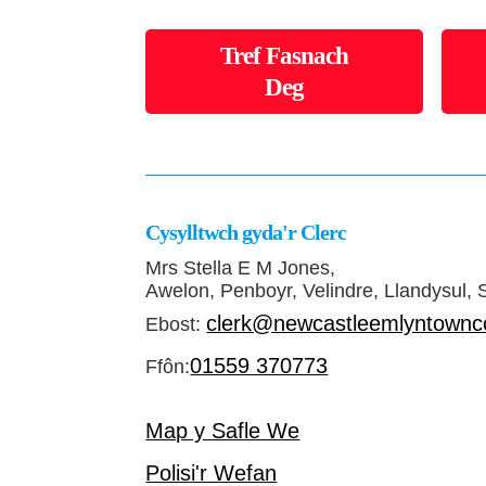
Tref Fasnach
Deg
Cysylltwch gyda'r Clerc
Mrs Stella E M Jones,
Awelon, Penboyr, Velindre, Llandysul,
clerk@newcastleemlyntownco
Ebost:
01559 370773
Ffôn:
Map y Safle We
Polisi'r Wefan