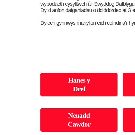
wybodaeth cysylltwch â’r Swyddog Datblygu
Dylid anfon datganiadau o ddiddordeb at Gle
Dylech gynnwys manylion eich cefndir a’r hy
Hanes y
Dref
Neuadd
Cawdor