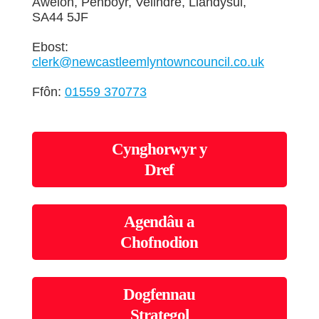
Awelon, Penboyr, Velindre, Llandysul,
SA44 5JF
Ebost:
clerk@newcastleemlyntowncouncil.co.uk
Ffôn:
01559 370773
Cynghorwyr y
Dref
Agendâu a
Chofnodion
Dogfennau
Strategol