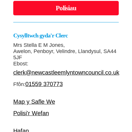
Polisiau
Cysylltwch gyda'r Clerc
Mrs Stella E M Jones,
Awelon, Penboyr, Velindre, Llandysul, SA44
5JF
Ebost:
clerk@newcastleemlyntowncouncil.co.uk
01559 370773
Ffôn:
Map y Safle We
Polisi'r Wefan
Hafan