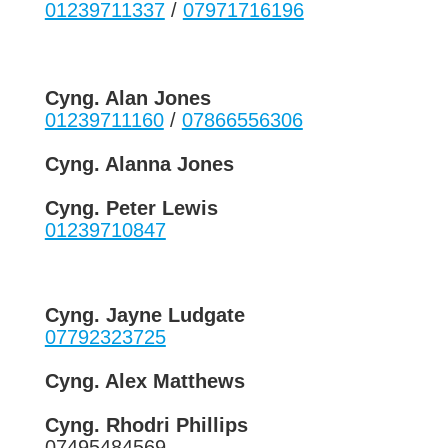
01239711337
/
07971716196
Cyng. Alan Jones
01239711160
/
07866556306
Cyng. Alanna Jones
Cyng. Peter Lewis
01239710847
Cyng. Jayne Ludgate
07792323725
Cyng. Alex Matthews
Cyng. Rhodri Phillips
07495484569