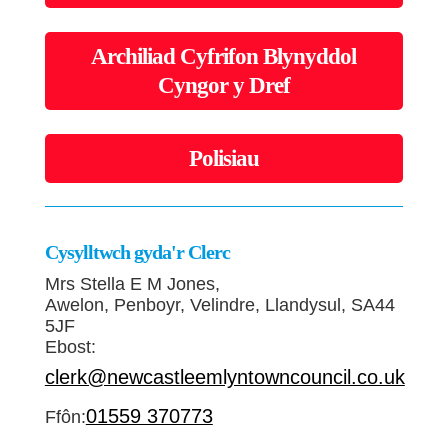
Archiliad Cyfrifon Blynyddol
Cyngor y Dref
Polisiau
Cysylltwch gyda'r Clerc
Mrs Stella E M Jones,
Awelon, Penboyr, Velindre, Llandysul, SA44
5JF
Ebost:
clerk@newcastleemlyntowncouncil.co.uk
01559 370773
Ffôn: