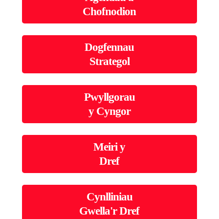
Chofnodion
Dogfennau
Strategol
Pwyllgorau
y Cyngor
Meiri y
Dref
Cynlliniau
Gwella'r Dref