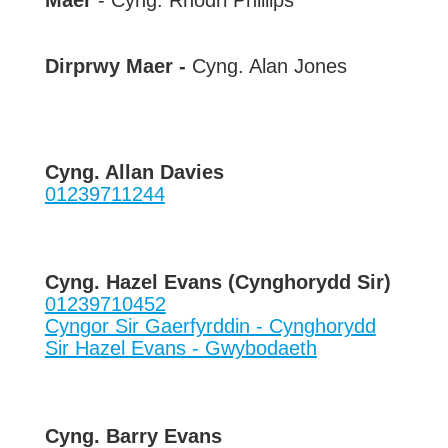
Maer
- Cyng. Rhodri Phillips
Dirprwy Maer -
Cyng. Alan Jones
Cyng. Allan Davies
01239711244
Cyng. Hazel Evans (Cynghorydd Sir)
01239710452
Cyngor Sir Gaerfyrddin - Cynghorydd
Sir Hazel Evans - Gwybodaeth
Cyng. Barry Evans