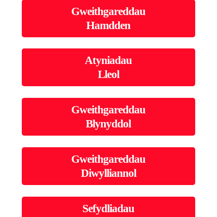
Gweithgareddau
Hamdden
Atyniadau
Lleol
Gweithgareddau
Blynyddol
Gweithgareddau
Diwylliannol
Sefydliadau