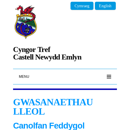
Cymraeg
English
Cyngor Tref
Castell Newydd Emlyn
MENU
GWASANAETHAU
LLEOL
Canolfan Feddygol