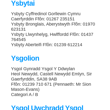
Ysbytai
Ysbyty Cyffredinol Gorllewin Cymru
Caerfyrddin Ffôn: 01267 235151
Ysbyty Bronglais, Aberystwyth Ffôn: 01970
623131
Ysbyty Llwynhelyg, Hwlffordd Ffôn: 01437
764545
Ysbyty Aberteifi Ffôn: 01239 612214
Ysgolion
Ysgol Gynradd Ysgol Y Ddwylan
Heol Newydd, Castell Newydd Emlyn, Sir
Gaerfyrddin, SA38 9AB
Ffôn: 01239 710 671 (Pennaeth: Mr Sion
Mason-Evans)
Categori A / B
Ysgol Uwchradd Ysgol