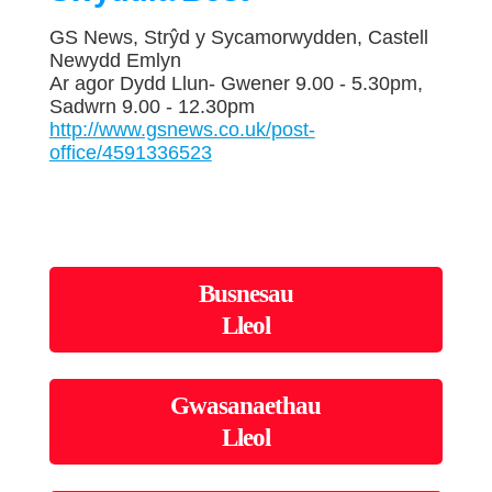
GS News, Strŷd y Sycamorwydden, Castell
Newydd Emlyn
Ar agor Dydd Llun- Gwener 9.00 - 5.30pm,
Sadwrn 9.00 - 12.30pm
http://www.gsnews.co.uk/post-
office/4591336523
Busnesau
Lleol
Gwasanaethau
Lleol