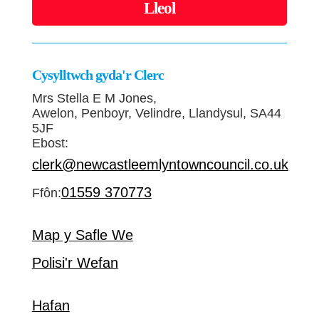
Lleol
Cysylltwch gyda'r Clerc
Mrs Stella E M Jones,
Awelon, Penboyr, Velindre, Llandysul, SA44
5JF
Ebost:
clerk@newcastleemlyntowncouncil.co.uk
01559 370773
Ffôn:
Map y Safle We
Polisi'r Wefan
Hafan