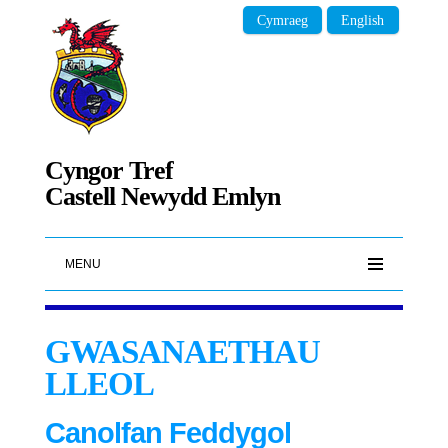
Cymraeg
English
Cyngor Tref
Castell Newydd Emlyn
MENU
GWASANAETHAU
LLEOL
Canolfan Feddygol