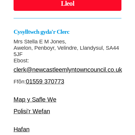
Lleol
Cysylltwch gyda'r Clerc
Mrs Stella E M Jones,
Awelon, Penboyr, Velindre, Llandysul, SA44
5JF
Ebost:
clerk@newcastleemlyntowncouncil.co.uk
01559 370773
Ffôn:
Map y Safle We
Polisi'r Wefan
Hafan