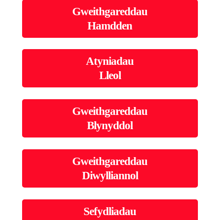
Gweithgareddau
Hamdden
Atyniadau
Lleol
Gweithgareddau
Blynyddol
Gweithgareddau
Diwylliannol
Sefydliadau