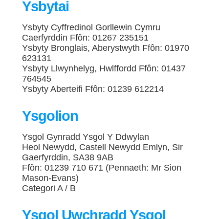
Ysbytai
Ysbyty Cyffredinol Gorllewin Cymru
Caerfyrddin Ffôn: 01267 235151
Ysbyty Bronglais, Aberystwyth Ffôn: 01970
623131
Ysbyty Llwynhelyg, Hwlffordd Ffôn: 01437
764545
Ysbyty Aberteifi Ffôn: 01239 612214
Ysgolion
Ysgol Gynradd Ysgol Y Ddwylan
Heol Newydd, Castell Newydd Emlyn, Sir
Gaerfyrddin, SA38 9AB
Ffôn: 01239 710 671 (Pennaeth: Mr Sion
Mason-Evans)
Categori A / B
Ysgol Uwchradd Ysgol