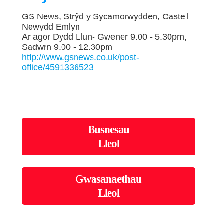
GS News, Strŷd y Sycamorwydden, Castell
Newydd Emlyn
Ar agor Dydd Llun- Gwener 9.00 - 5.30pm,
Sadwrn 9.00 - 12.30pm
http://www.gsnews.co.uk/post-
office/4591336523
Busnesau
Lleol
Gwasanaethau
Lleol