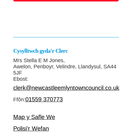
Cysylltwch gyda'r Clerc
Mrs Stella E M Jones,
Awelon, Penboyr, Velindre, Llandysul, SA44
5JF
Ebost:
clerk@newcastleemlyntowncouncil.co.uk
01559 370773
Ffôn:
Map y Safle We
Polisi'r Wefan