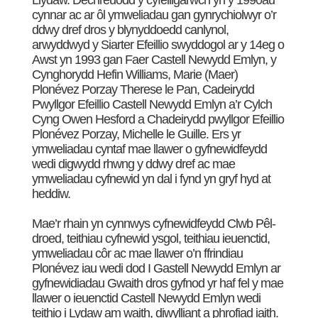
Llydaw. Dechreuodd y cyfeillgarwch yn y 1990au
cynnar ac ar ôl ymweliadau gan gynrychiolwyr o’r
ddwy dref dros y blynyddoedd canlynol,
arwyddwyd y Siarter Efeillio swyddogol ar y 14eg o
Awst yn 1993 gan Faer Castell Newydd Emlyn, y
Cynghorydd Hefin Williams, Marie (Maer)
Plonévez Porzay Therese le Pan, Cadeirydd
Pwyllgor Efeillio Castell Newydd Emlyn a’r Cylch
Cyng Owen Hesford a Chadeirydd pwyllgor Efeillio
Plonévez Porzay, Michelle le Guille. Ers yr
ymweliadau cyntaf mae llawer o gyfnewidfeydd
wedi digwydd rhwng y ddwy dref ac mae
ymweliadau cyfnewid yn dal i fynd yn gryf hyd at
heddiw.
Mae’r rhain yn cynnwys cyfnewidfeydd Clwb Pêl-
droed, teithiau cyfnewid ysgol, teithiau ieuenctid,
ymweliadau côr ac mae llawer o’n ffrindiau
Plonévez iau wedi dod I Gastell Newydd Emlyn ar
gyfnewidiadau Gwaith dros gyfnod yr haf fel y mae
llawer o ieuenctid Castell Newydd Emlyn wedi
teithio i Lydaw am waith, diwylliant a phrofiad iaith.