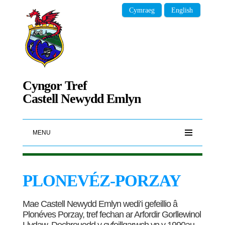
Cymraeg
English
Cyngor Tref
Castell Newydd Emlyn
MENU
PLONEVÉZ-PORZAY
Mae Castell Newydd Emlyn wedi’i gefeillio â
Plonéves Porzay, tref fechan ar Arfordir Gorllewinol