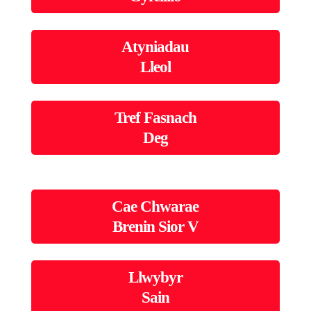
Atyniadau
Lleol
Tref Fasnach
Deg
Cae Chwarae
Brenin Sior V
Llwybyr
Sain