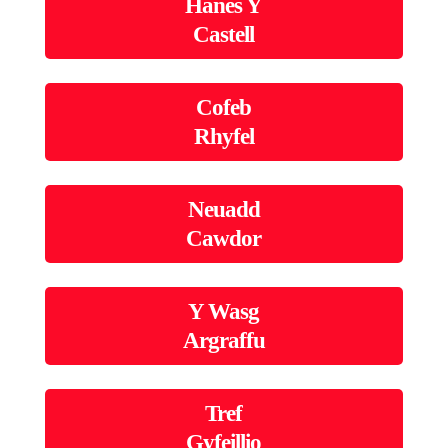
Hanes Y
Castell
Cofeb
Rhyfel
Neuadd
Cawdor
Y Wasg
Argraffu
Tref
Gyfeillio