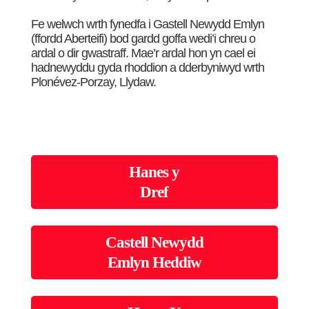
Fe welwch wrth fynedfa i Gastell Newydd Emlyn
(ffordd Aberteifi) bod gardd goffa wedi’i chreu o
ardal o dir gwastraff. Mae’r ardal hon yn cael ei
hadnewyddu gyda rhoddion a dderbyniwyd wrth
Plonévez-Porzay, Llydaw.
Hanes y
Dref
Castell Newydd
Emlyn Heddiw