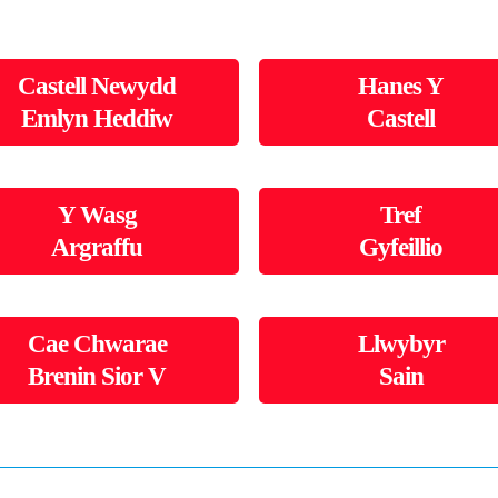
Castell Newydd
Hanes Y
Emlyn Heddiw
Castell
Y Wasg
Tref
Argraffu
Gyfeillio
Cae Chwarae
Llwybyr
Brenin Sior V
Sain