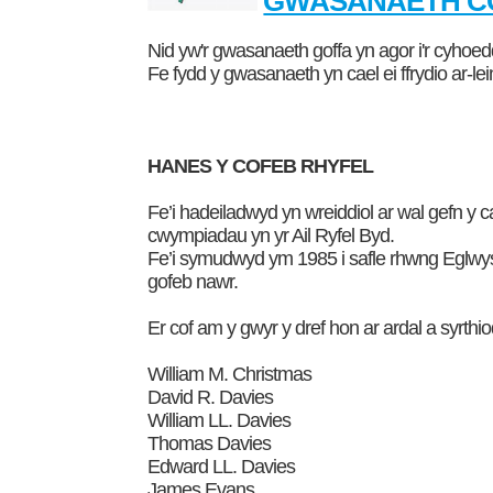
GWASANAETH CO
Nid yw'r gwasanaeth goffa yn agor i'r cyhoe
Fe fydd y gwasanaeth yn cael ei ffrydio ar-le
HANES Y COFEB RHYFEL
Fe’i hadeiladwyd yn wreiddiol ar wal gefn y ca
cwympiadau yn yr Ail Ryfel Byd.
Fe’i symudwyd ym 1985 i safle rhwng Eglwys
gofeb nawr.
Er cof am y gwyr y dref hon ar ardal a syrth
William M. Christmas
David R. Davies
William LL. Davies
Thomas Davies
Edward LL. Davies
James Evans