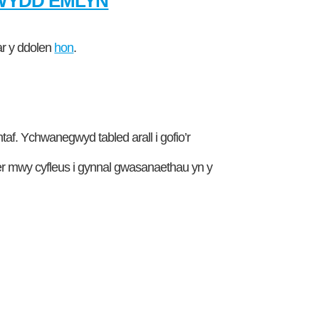
WYDD EMLYN
 ar y ddolen
hon
.
ntaf. Ychwanegwyd tabled arall i gofio’r
er mwy cyfleus i gynnal gwasanaethau yn y