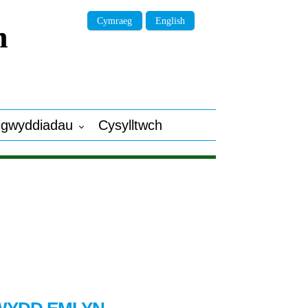
Cymraeg
English
n
igwyddiadau
Cysylltwch