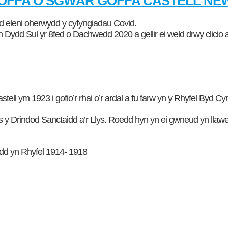
FFA O SGWÂR GOFFA CASTELL NE
dd eleni oherwydd y cyfyngiadau Covid.
in Dydd Sul yr 8fed o Dachwedd 2020 a gellir ei weld drwy clicio
stell ym 1923 i gofio’r rhai o’r ardal a fu farw yn y Rhyfel Byd Cy
 y Drindod Sanctaidd a’r Llys. Roedd hyn yn ei gwneud yn llaw
iodd yn Rhyfel 1914- 1918