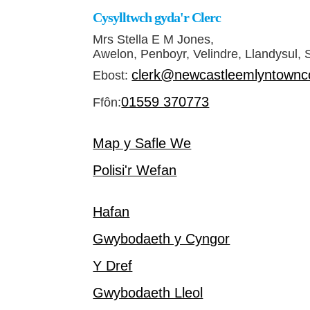
Cysylltwch gyda'r Clerc
Mrs Stella E M Jones,
Awelon, Penboyr, Velindre, Llandysul,
clerk@newcastleemlyntownco
Ebost:
01559 370773
Ffôn:
Map y Safle We
Polisi'r Wefan
Hafan
Gwybodaeth y Cyngor
Y Dref
Gwybodaeth Lleol