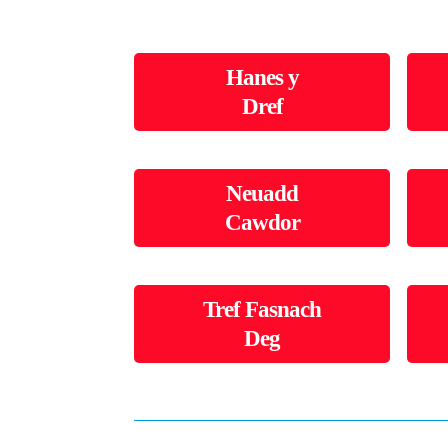
Hanes y
Dref
Neuadd
Cawdor
Tref Fasnach
Deg